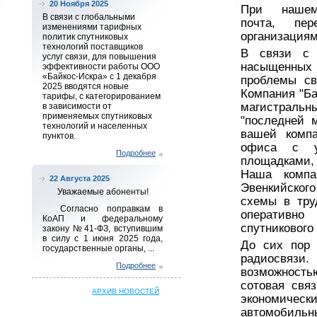
20 Ноября 2025
При нашем
В связи с глобальными
почта, пе
изменениями тарифных
организациям
политик спутниковых
технологий поставщиков
В связи с 
услуг связи, для повышения
насыщенных 
эффективности работы ООО
«Байкос-Искра» с 1 декабря
проблемы св
2025 вводятся новые
Компания "Ба
тарифы, с категорированием
магистраль
в зависимости от
применяемых спутниковых
"последней 
технологий и населенных
вашей компа
пунктов.
офиса с у
Подробнее
площадками,
Наша компа
22 Августа 2025
Эвенкийског
Уважаемые абоненты!
схемы в тру
Согласно поправкам в
оперативно
КоАП и федеральному
спутникового
закону № 41-ФЗ, вступившим
в силу с 1 июня 2025 года,
До сих пор 
государственные органы, ...
радиосвязи.
Подробнее
возможность
сотовая связ
АРХИВ НОВОСТЕЙ
экономичес
автомобильн