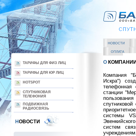
НОВОСТИ
ОПЛАТА
О
КОМПАНИ
ТАРИФЫ ДЛЯ ФИЗ ЛИЦ
ТАРИФЫ ДЛЯ ЮР ЛИЦ
Компания "Б
Искра") соз
HOTSPOT
телефонная 
станции "Мер
СПУТНИКОВАЯ
ТЕЛЕФОНИЯ
пользова
спутниковой 
ПОДВИЖНАЯ
РАДИОСВЯЗЬ
приоритетное
системы VS
Эвенкийского
Н
ОВОСТИ
систем свя
учреждениям